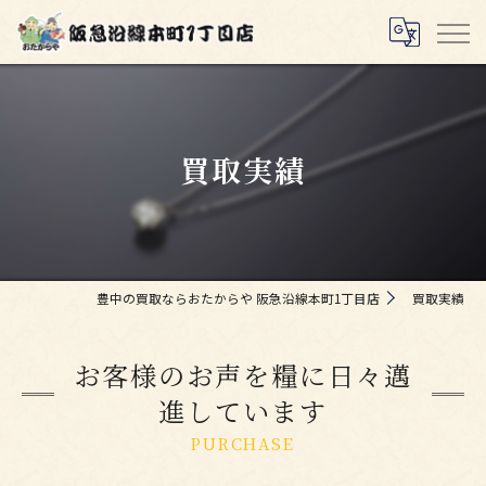
買取実績
豊中の買取ならおたからや 阪急沿線本町1丁目店
買取実績
お客様のお声を糧に日々邁
進しています
PURCHASE